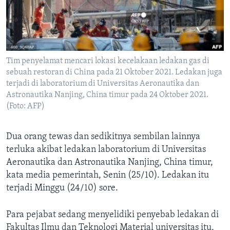
Bahasa-bahasa
Tim penyelamat mencari lokasi kecelakaan ledakan gas di
sebuah restoran di China pada 21 Oktober 2021. Ledakan juga
terjadi di laboratorium di Universitas Aeronautika dan
Astronautika Nanjing, China timur pada 24 Oktober 2021.
(Foto: AFP)
Dua orang tewas dan sedikitnya sembilan lainnya
terluka akibat ledakan laboratorium di Universitas
Aeronautika dan Astronautika Nanjing, China timur,
kata media pemerintah, Senin (25/10). Ledakan itu
terjadi Minggu (24/10) sore.
Para pejabat sedang menyelidiki penyebab ledakan di
Fakultas Ilmu dan Teknologi Material universitas itu,