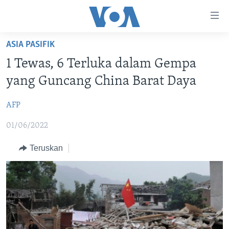
Tautan-
tautan
Akses
ASIA PASIFIK
BERANDA
Lanjut
1 Tewas, 6 Terluka dalam Gempa
ke
DUNIA
yang Guncang China Barat Daya
Konten
VIDEO
Utama
AFP
Lanjut
POLYGRAPH
ke
01/06/2022
DAFTAR PROGRAM
Navigasi
Utama
Teruskan
Learning English
Lanjut
ke
IKUTI KAMI
Pencarian