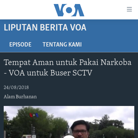
Tautan-
tautan
Akses
LIPUTAN BERITA VOA
BERANDA
Lanjut
ke
DUNIA
EPISODE
TENTANG KAMI
Konten
VIDEO
Utama
Tempat Aman untuk Pakai Narkoba
Lanjut
POLYGRAPH
- VOA untuk Buser SCTV
ke
DAFTAR PROGRAM
Navigasi
24/08/2018
Utama
Learning English
Lanjut
Alam Burhanan
ke
IKUTI KAMI
Pencarian