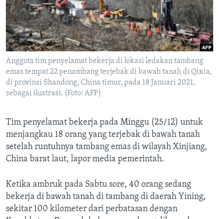
Bahasa-bahasa
Anggota tim penyelamat bekerja di lokasi ledakan tambang
emas tempat 22 penambang terjebak di bawah tanah di Qixia,
di provinsi Shandong, China timur, pada 18 Januari 2021,
sebagai ilustrasi. (Foto: AFP)
Tim penyelamat bekerja pada Minggu (25/12) untuk
menjangkau 18 orang yang terjebak di bawah tanah
setelah runtuhnya tambang emas di wilayah Xinjiang,
China barat laut, lapor media pemerintah.
Ketika ambruk pada Sabtu sore, 40 orang sedang
bekerja di bawah tanah di tambang di daerah Yining,
sekitar 100 kilometer dari perbatasan dengan