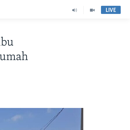
LIVE
ibu
 Rumah