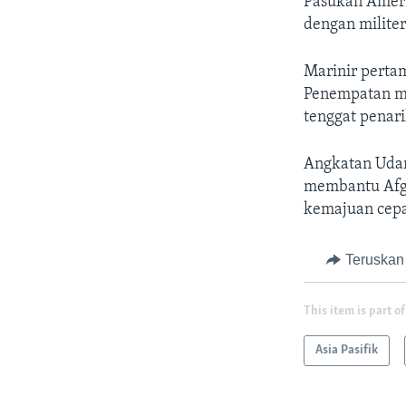
Pasukan Ameri
dengan milite
Marinir pertam
Penempatan m
tenggat penari
Angkatan Udar
membantu Afgh
kemajuan cepa
Teruskan
This item is part of
Asia Pasifik