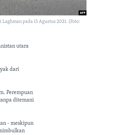
i Laghman pada 15 Agustus 2021. (Foto:
anistan utara
yak dari
am. Perempuan
tanpa ditemani
tan - meskipun
enimbulkan