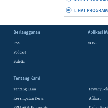
LIHAT PROGRA
Berlangganan
Aplikasi M
RSS
VOA+
Podcast
Buletin
Tentang Kami
Tentang Kami
Privacy Pol
Kesempatan Kerja
Afiliasi
Learning English
PPIA-VOA Fellowship
Daftar Pro