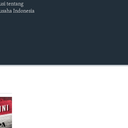
usi tentang
EMBED
usaha Indonesia