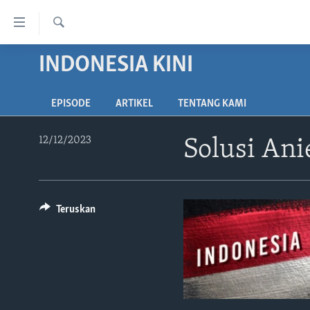
Tautan-
tautan
Cari
Akses
INDONESIA KINI
BERANDA
Lanjut
DUNIA
ke
EPISODE
ARTIKEL
TENTANG KAMI
VIDEO
Konten
Utama
POLYGRAPH
12/12/2023
Solusi Ani
Lanjut
DAFTAR PROGRAM
ke
Navigasi
Utama
Teruskan
Lanjut
ke
Pencarian