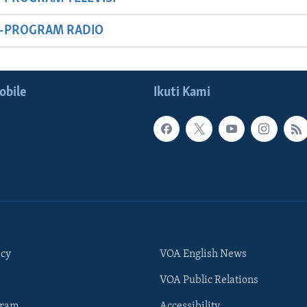
M-PROGRAM RADIO
obile
Ikuti Kami
icy
VOA English News
VOA Public Relations
gram
Accessibility