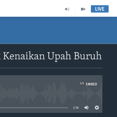
LIVE
ik Kenaikan Upah Buruh
EMBED
able
2:36