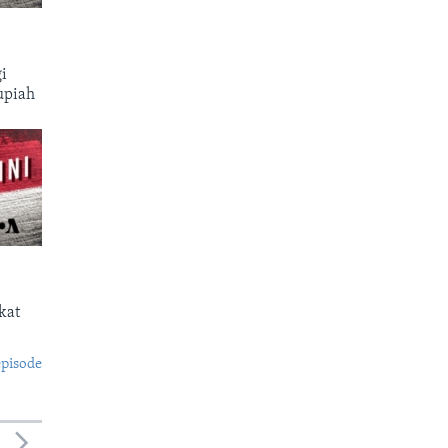
i
upiah
kat
episode