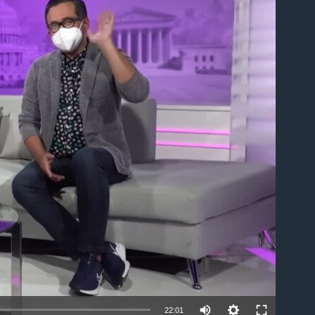
able
22:01