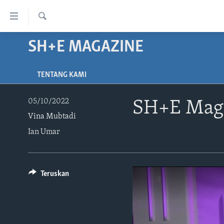
Tautan-
tautan
Cari
Akses
SH+E MAGAZINE
BERANDA
Lanjut
DUNIA
ke
TENTANG KAMI
VIDEO
Konten
Utama
POLYGRAPH
05/10/2022
SH+E Maga
Lanjut
Vina Mubtadi
DAFTAR PROGRAM
ke
Navigasi
Ian Umar
Utama
Lanjut
ke
Teruskan
Pencarian