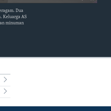
beragam. Dua
EMBED
a. Keluarga AS
ikan minuman