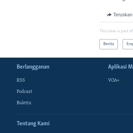
Teruskan
This item is part of
Berita
Ero
Berlangganan
Aplikasi M
RSS
VOA+
Podcast
Buletin
Tentang Kami