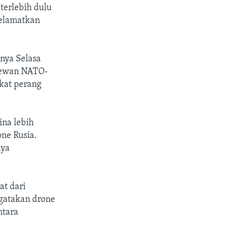
terlebih dulu
yelamatkan
nya Selasa
Dewan NATO-
kat perang
ina lebih
ne Rusia.
aya
at dari
gatakan drone
ntara