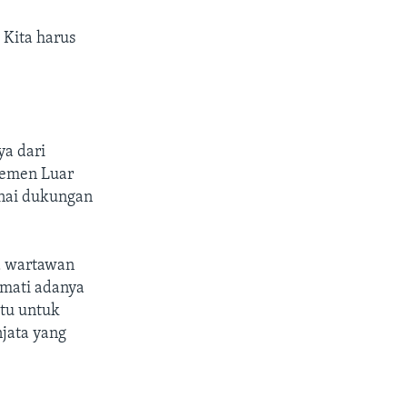
 Kita harus
ya dari
temen Luar
nai dukungan
a wartawan
amati adanya
itu untuk
jata yang