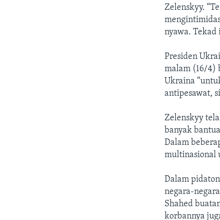
Zelenskyy. “T
mengintimidas
nyawa. Tekad i
Presiden Ukra
malam (16/4)
Ukraina “untu
antipesawat, s
Zelenskyy tel
banyak bantua
Dalam beberap
multinasional 
Dalam pidatony
negara-negara
Shahed buatan
korbannya jug