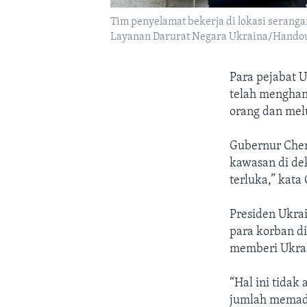
Tim penyelamat bekerja di lokasi serangan
Layanan Darurat Negara Ukraina/Hando
Para pejabat 
telah menghan
orang dan melu
Gubernur Cher
kawasan di dek
terluka,” kata
Presiden Ukra
para korban d
memberi Ukrai
“Hal ini tidak
jumlah memada