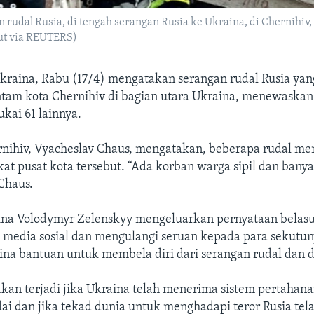
 rudal Rusia, di tengah serangan Rusia ke Ukraina, di Chernihiv,
ut via REUTERS)
Ukraina, Rabu (17/4) mengatakan serangan rudal Rusia y
tam kota Chernihiv di bagian utara Ukraina, menewaskan 
kai 61 lainnya.
nihiv, Vyacheslav Chaus, mengatakan, beberapa rudal m
at pusat kota tersebut. “Ada korban warga sipil dan bany
 Chaus.
ina Volodymyr Zelenskyy mengeluarkan pernyataan belas
i media sosial dan mengulangi seruan kepada para sekutun
na bantuan untuk membela diri dari serangan rudal dan d
 akan terjadi jika Ukraina telah menerima sistem pertahan
i dan jika tekad dunia untuk menghadapi teror Rusia tela