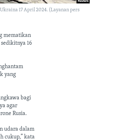
 Ukraina 17 April 2024. (Layanan pers
ang mematikan
sedikitnya 16
enghantam
ak yang
ungkawa bagi
ya agar
rone Rusia.
an udara dalam
h cukup,” kata