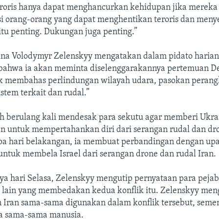
eroris hanya dapat menghancurkan kehidupan jika mereka 
i orang-orang yang dapat menghentikan teroris dan men
tu penting. Dukungan juga penting.”
ina Volodymyr Zelenskyy mengatakan dalam pidato harian
 bahwa ia akan meminta diselenggarakannya pertemuan 
k membahas perlindungan wilayah udara, pasokan perang
istem terkait dan rudal.”
ah berulang kali mendesak para sekutu agar memberi Ukra
n untuk mempertahankan diri dari serangan rudal dan dro
a hari belakangan, ia membuat perbandingan dengan up
untuk membela Israel dari serangan drone dan rudal Iran.
a hari Selasa, Zelenskyy mengutip pernyataan para pejab
 lain yang membedakan kedua konflik itu. Zelenskyy men
 Iran sama-sama digunakan dalam konflik tersebut, seme
a sama-sama manusia.