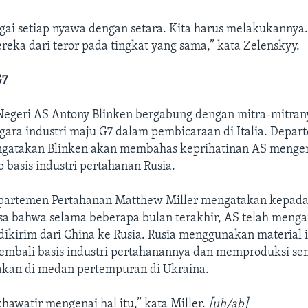
ai setiap nyawa dengan setara. Kita harus melakukannya.
eka dari teror pada tingkat yang sama,” kata Zelenskyy.
G7
Negeri AS Antony Blinken bergabung dengan mitra-mitran
gara industri maju G7 dalam pembicaraan di Italia. Depar
ngatakan Blinken akan membahas keprihatinan AS menge
 basis industri pertahanan Rusia.
epartemen Pertahanan Matthew Miller mengatakan kepad
asa bahwa selama beberapa bulan terakhir, AS telah meng
dikirim dari China ke Rusia. Rusia menggunakan material 
bali basis industri pertahanannya dan memproduksi sen
kan di medan pertempuran di Ukraina.
hawatir mengenai hal itu,” kata Miller.
[uh/ab]