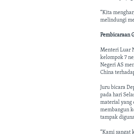
“Kita mengharg
melindungi mer
Pembicaraan 
Menteri Luar 
kelompok 7 ne
Negeri AS me
China terhadap
Juru bicara D
pada hari Sel
material yang 
membangun kem
tampak diguna
“Kami sangat k