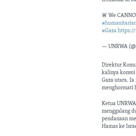
🚨 We CANNOT 
#humanitaria
#Gaza
https:/
— UNRWA (
Direktur Komu
kalinya konvo
Gaza utara. I
menghormati h
Ketua UNRWA s
menggalang du
pendanaan men
Hamas ke Isra