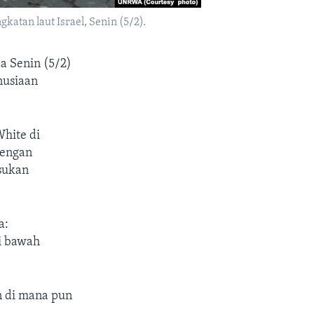
tan laut Israel, Senin (5/2).
a Senin (5/2)
nusiaan
hite di
dengan
sukan
a:
i bawah
 di mana pun