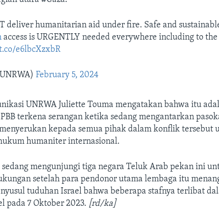
deliver humanitarian aid under fire. Safe and sustainabl
n
access is URGENTLY needed everywhere including to the
/t.co/e6lbcXzxbR
@UNRWA)
February 5, 2024
nikasi UNRWA Juliette Touma mengatakan bahwa itu adal
i PBB terkena serangan ketika sedang mengantarkan paso
a menyerukan kepada semua pihak dalam konflik tersebut 
ukum humaniter internasional.
edang mengunjungi tiga negara Teluk Arab pekan ini un
kungan setelah para pendonor utama lembaga itu mena
yusul tuduhan Israel bahwa beberapa stafnya terlibat da
el pada 7 Oktober 2023.
[rd/ka]