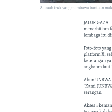
Sebuah truk yang membawa bantuan makana
JALUR GAZA
menerbitkan f
lembaga itu di
Foto-foto yan
platform X, s
keterangan ya
angkatan laut I
Akun UNRWA 
"Kami (UNRW
serangan.
Akses #keman
termasuk di ba