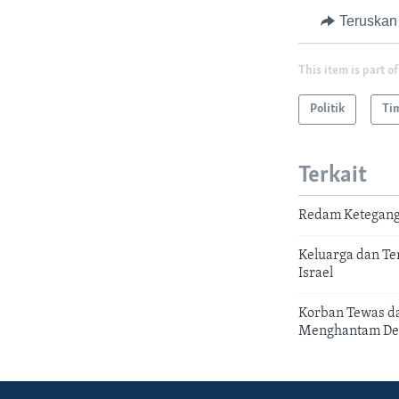
Teruskan
This item is part of
Politik
Ti
Terkait
Redam Keteganga
Keluarga dan Te
Israel
Korban Tewas da
Menghantam Dei