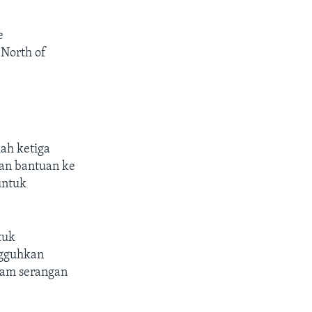
e
 North of
ah ketiga
kan bantuan ke
untuk
tuk
ngguhkan
lam serangan