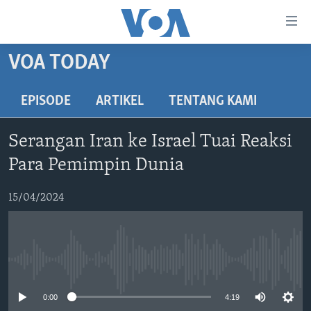
Tautan-
tautan
Akses
VOA TODAY
BERANDA
Lanjut
ke
DUNIA
EPISODE
ARTIKEL
TENTANG KAMI
Konten
VIDEO
Utama
Serangan Iran ke Israel Tuai Reaksi
Lanjut
POLYGRAPH
Para Pemimpin Dunia
ke
DAFTAR PROGRAM
Navigasi
15/04/2024
Utama
Learning English
Lanjut
ke
IKUTI KAMI
Pencarian
No media source currently available
0:00
4:19