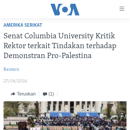
Tautan-
tautan
Akses
AMERIKA SERIKAT
BERANDA
Lanjut
Senat Columbia University Kritik
ke
DUNIA
Rektor terkait Tindakan terhadap
Konten
VIDEO
Utama
Demonstran Pro-Palestina
Lanjut
POLYGRAPH
ke
Reuters
DAFTAR PROGRAM
Navigasi
27/04/2024
Utama
Learning English
Lanjut
Teruskan
(1)
ke
IKUTI KAMI
Pencarian