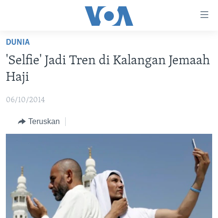
Tautan-
tautan
Akses
DUNIA
BERANDA
Lanjut
'Selfie' Jadi Tren di Kalangan Jemaah
ke
DUNIA
Haji
Konten
VIDEO
Utama
06/10/2014
Lanjut
POLYGRAPH
ke
Teruskan
DAFTAR PROGRAM
Navigasi
Utama
Learning English
Lanjut
ke
IKUTI KAMI
Pencarian