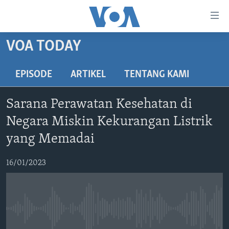
Tautan-
tautan
Akses
VOA TODAY
BERANDA
Lanjut
ke
DUNIA
EPISODE
ARTIKEL
TENTANG KAMI
Konten
VIDEO
Utama
Sarana Perawatan Kesehatan di
Lanjut
POLYGRAPH
Negara Miskin Kekurangan Listrik
ke
DAFTAR PROGRAM
Navigasi
yang Memadai
Utama
Learning English
Lanjut
16/01/2023
ke
IKUTI KAMI
Pencarian
No media source currently available