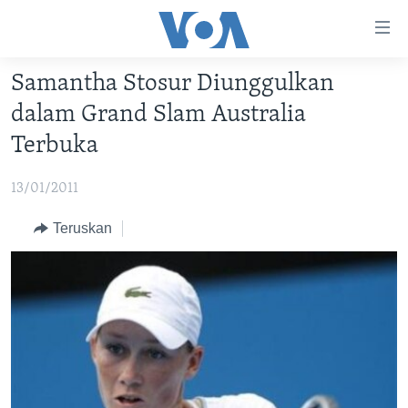
Tautan-
tautan
Akses
Samantha Stosur Diunggulkan
BERANDA
Lanjut
dalam Grand Slam Australia
ke
DUNIA
Terbuka
Konten
VIDEO
Utama
13/01/2011
Lanjut
POLYGRAPH
ke
DAFTAR PROGRAM
Teruskan
Navigasi
Utama
Learning English
Lanjut
ke
IKUTI KAMI
Pencarian