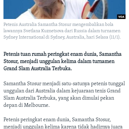
Bahasa-bahasa
Petenis Australia Samantha Stosur mengembalikan bola
lawannya Svetlana Kuznetsova dari Russia dalam turnamen
Sydney International di Sydney, Australia, hari Selasa (11/1).
Petenis tuan rumah peringkat enam dunia, Samantha
Stosur, menjadi unggulan kelima dalam turnamen
Grand Slam Australia Terbuka.
Samantha Stosur menjadi satu-satunya petenis tunggal
unggulan dari Australia dalam kejuaraan tenis Grand
Slam Australia Terbuka, yang akan dimulai pekan
depan di Melbourne.
Petenis peringkat enam dunia, Samantha Stosur,
menjadi unggulan kelima karena tidak hadirnya juara