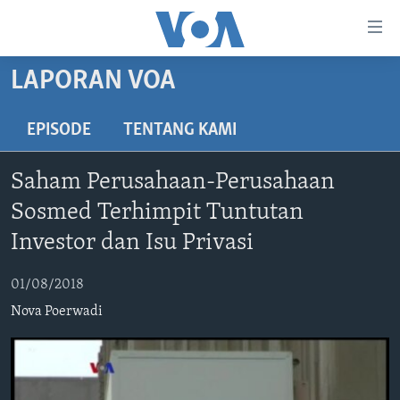
Tautan-
tautan
Akses
LAPORAN VOA
BERANDA
Lanjut
ke
DUNIA
EPISODE
TENTANG KAMI
Konten
VIDEO
Utama
Saham Perusahaan-Perusahaan
Lanjut
POLYGRAPH
Sosmed Terhimpit Tuntutan
ke
DAFTAR PROGRAM
Navigasi
Investor dan Isu Privasi
Utama
Learning English
Lanjut
01/08/2018
ke
Nova Poerwadi
IKUTI KAMI
Pencarian