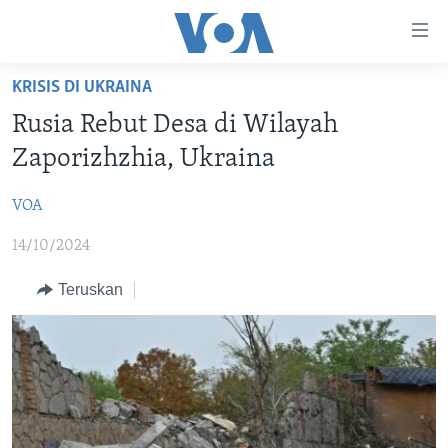
Tautan-
tautan
Akses
KRISIS DI UKRAINA
BERANDA
Lanjut
Rusia Rebut Desa di Wilayah
ke
DUNIA
Zaporizhzhia, Ukraina
Konten
VIDEO
Utama
VOA
Lanjut
POLYGRAPH
ke
14/10/2024
DAFTAR PROGRAM
Navigasi
Utama
Teruskan
Learning English
Lanjut
ke
IKUTI KAMI
Pencarian