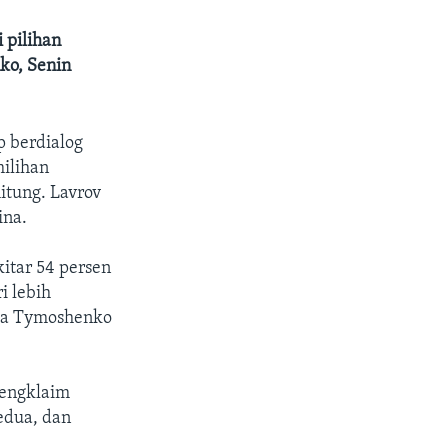
 pilihan
ko, Senin
p berdialog
ilihan
itung. Lavrov
ina.
itar 54 persen
i lebih
lia Tymoshenko
mengklaim
edua, dan