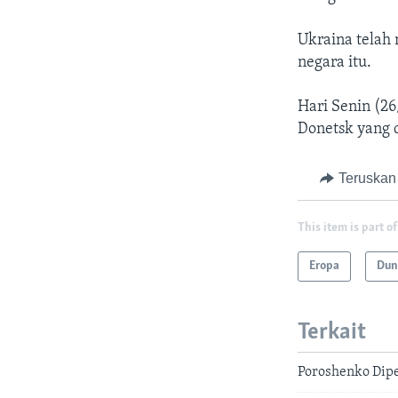
Ukraina telah
negara itu.
Hari Senin (26
Donetsk yang 
Teruskan
This item is part of
Eropa
Dun
Terkait
Poroshenko Dip