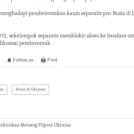
 menghadapi pemberontakan kaum separatis pro-Rusia di 
/5), sekelompok separatis memblokir akses ke bandara ut
dikuasai pemberontak.
Follow us
Print
ia
Krisis di Ukraina
erkirakan Menang Pilpres Ukraina