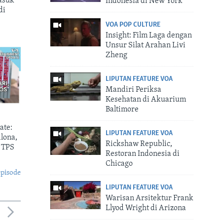
asuk
Indonesia di New York
di
VOA POP CULTURE
Insight: Film Laga dengan
Unsur Silat Arahan Livi
Zheng
LIPUTAN FEATURE VOA
Mandiri Periksa
Kesehatan di Akuarium
Baltimore
ate:
LIPUTAN FEATURE VOA
lona,
Rickshaw Republic,
 TPS
Restoran Indonesia di
Chicago
episode
LIPUTAN FEATURE VOA
Warisan Arsitektur Frank
Llyod Wright di Arizona