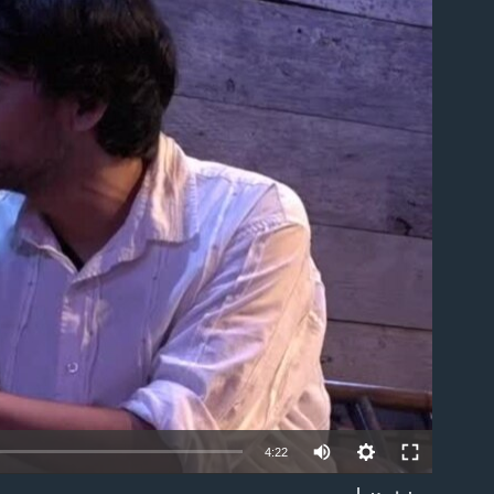
able
4:22