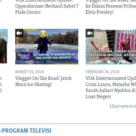
e:
VOA Entertainment Update:
Vlogger on The Road: M
Oppenheimer Berhasil Sabet 7
ke Dalam Pesawat Priba
Piala Oscars
Elvis Presley!
MARET 01, 2024
FEBRUARI 26, 2024
e:
Vlogger On The Road: Jatuh
VOA Entertainment Upd
i
Main Ice Skating!
Cinta Laura, Natasha Wi
G
Sarah Azhari Nyoblos di
Luar Negeri
Lihat semua 
-PROGRAM TELEVISI