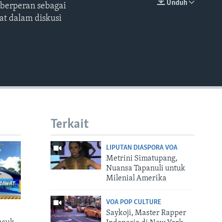
Unduh
 berperan sebagai
EMBED
at dalam diskusi
Terkait
LIPUTAN DIASPORA VOA
Metrini Simatupang,
Nuansa Tapanuli untuk
Milenial Amerika
VOA POP CULTURE
Saykoji, Master Rapper