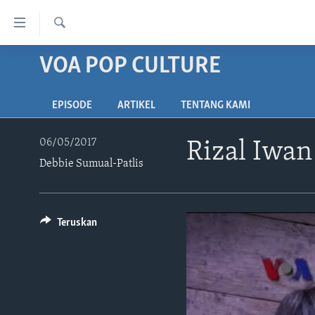
Tautan-
tautan
Cari
Akses
VOA POP CULTURE
BERANDA
Lanjut
DUNIA
ke
EPISODE
ARTIKEL
TENTANG KAMI
VIDEO
Konten
Utama
POLYGRAPH
06/05/2017
Rizal Iwa
Lanjut
Debbie Sumual-Patlis
DAFTAR PROGRAM
ke
Navigasi
Utama
Lanjut
Teruskan
ke
Pencarian