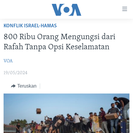
Tautan-
tautan
Akses
KONFLIK ISRAEL-HAMAS
BERANDA
Lanjut
800 Ribu Orang Mengungsi dari
ke
DUNIA
Rafah Tanpa Opsi Keselamatan
Konten
VIDEO
Utama
VOA
Lanjut
POLYGRAPH
ke
19/05/2024
DAFTAR PROGRAM
Navigasi
Utama
Teruskan
Learning English
Lanjut
ke
IKUTI KAMI
Pencarian