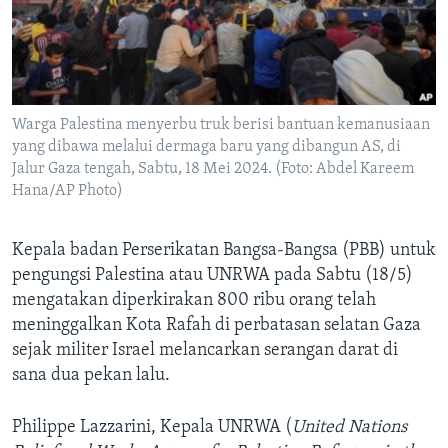
Bahasa-bahasa
Warga Palestina menyerbu truk berisi bantuan kemanusiaan
yang dibawa melalui dermaga baru yang dibangun AS, di
Jalur Gaza tengah, Sabtu, 18 Mei 2024. (Foto: Abdel Kareem
Hana/AP Photo)
Kepala badan Perserikatan Bangsa-Bangsa (PBB) untuk
pengungsi Palestina atau UNRWA pada Sabtu (18/5)
mengatakan diperkirakan 800 ribu orang telah
meninggalkan Kota Rafah di perbatasan selatan Gaza
sejak militer Israel melancarkan serangan darat di
sana dua pekan lalu.
Philippe Lazzarini, Kepala UNRWA (
United Nations