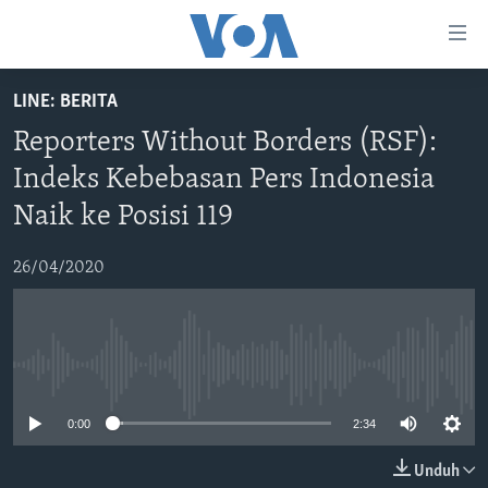
Tautan-
tautan
Akses
LINE: BERITA
BERANDA
Lanjut
Reporters Without Borders (RSF):
ke
DUNIA
Indeks Kebebasan Pers Indonesia
Konten
VIDEO
Utama
Naik ke Posisi 119
Lanjut
POLYGRAPH
ke
26/04/2020
DAFTAR PROGRAM
Navigasi
Utama
Learning English
Lanjut
ke
No media source currently available
IKUTI KAMI
Pencarian
0:00
2:34
Unduh