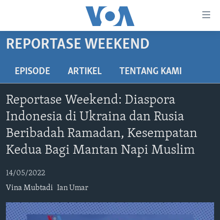
Tautan-
tautan
Akses
REPORTASE WEEKEND
BERANDA
Lanjut
ke
DUNIA
EPISODE
ARTIKEL
TENTANG KAMI
Konten
VIDEO
Utama
Reportase Weekend: Diaspora
Lanjut
POLYGRAPH
Indonesia di Ukraina dan Rusia
ke
DAFTAR PROGRAM
Navigasi
Beribadah Ramadan, Kesempatan
Utama
Kedua Bagi Mantan Napi Muslim
Learning English
Lanjut
ke
14/05/2022
IKUTI KAMI
Pencarian
Vina Mubtadi
Ian Umar