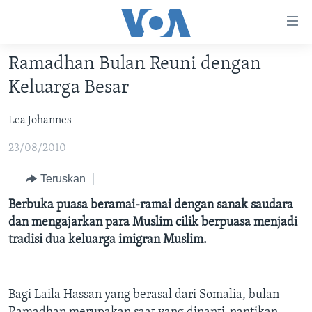
Tautan-
tautan
Akses
Ramadhan Bulan Reuni dengan
BERANDA
Lanjut
Keluarga Besar
ke
DUNIA
Konten
Lea Johannes
VIDEO
Utama
Lanjut
23/08/2010
POLYGRAPH
ke
DAFTAR PROGRAM
Teruskan
Navigasi
Utama
Berbuka puasa beramai-ramai dengan sanak saudara
Learning English
Lanjut
dan mengajarkan para Muslim cilik berpuasa menjadi
ke
tradisi dua keluarga imigran Muslim.
IKUTI KAMI
Pencarian
Bagi Laila Hassan yang berasal dari Somalia, bulan