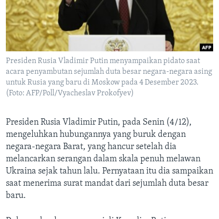
Bahasa-bahasa
Presiden Rusia Vladimir Putin menyampaikan pidato saat
acara penyambutan sejumlah duta besar negara-negara asing
untuk Rusia yang baru di Moskow pada 4 Desember 2023.
(Foto: AFP/Poll/Vyacheslav Prokofyev)
Presiden Rusia Vladimir Putin, pada Senin (4/12),
mengeluhkan hubungannya yang buruk dengan
negara-negara Barat, yang hancur setelah dia
melancarkan serangan dalam skala penuh melawan
Ukraina sejak tahun lalu. Pernyataan itu dia sampaikan
saat menerima surat mandat dari sejumlah duta besar
baru.