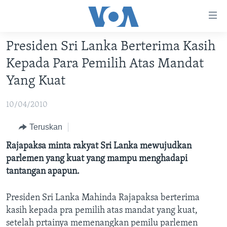
Tautan-
tautan
Akses
Presiden Sri Lanka Berterima Kasih
BERANDA
Lanjut
Kepada Para Pemilih Atas Mandat
ke
DUNIA
Yang Kuat
Konten
VIDEO
Utama
10/04/2010
Lanjut
POLYGRAPH
ke
DAFTAR PROGRAM
Teruskan
Navigasi
Rajapaksa minta rakyat Sri Lanka mewujudkan
Utama
Learning English
parlemen yang kuat yang mampu menghadapi
Lanjut
tantangan apapun.
ke
IKUTI KAMI
Pencarian
Presiden Sri Lanka Mahinda Rajapaksa berterima
kasih kepada pra pemilih atas mandat yang kuat,
setelah prtainya memenangkan pemilu parlemen