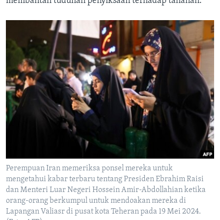
membantah tuduhan penyiksaan terhadap tahanan.
Perempuan Iran memeriksa ponsel mereka untuk
mengetahui kabar terbaru tentang Presiden Ebrahim Raisi
dan Menteri Luar Negeri Hossein Amir-Abdollahian ketika
orang-orang berkumpul untuk mendoakan mereka di
Lapangan Valiasr di pusat kota Teheran pada 19 Mei 2024.