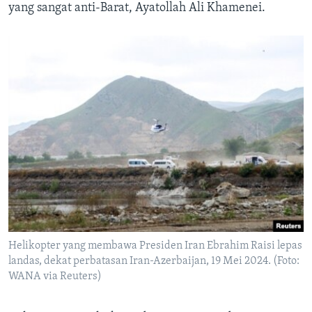
yang sangat anti-Barat, Ayatollah Ali Khamenei.
Helikopter yang membawa Presiden Iran Ebrahim Raisi lepas
landas, dekat perbatasan Iran-Azerbaijan, 19 Mei 2024. (Foto:
WANA via Reuters)