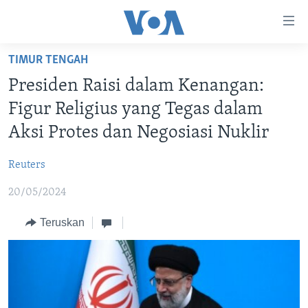
Tautan-
tautan
Akses
TIMUR TENGAH
BERANDA
Lanjut
Presiden Raisi dalam Kenangan:
ke
DUNIA
Figur Religius yang Tegas dalam
Konten
VIDEO
Utama
Aksi Protes dan Negosiasi Nuklir
Lanjut
POLYGRAPH
ke
Reuters
DAFTAR PROGRAM
Navigasi
20/05/2024
Utama
Learning English
Lanjut
Teruskan
ke
IKUTI KAMI
Pencarian