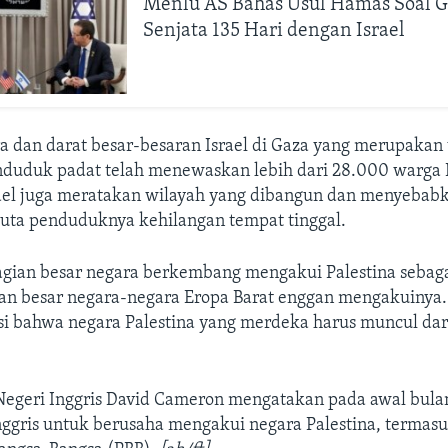
Menlu AS Bahas Usul Hamas Soal 
Senjata 135 Hari dengan Israel
 dan darat besar-besaran Israel di Gaza yang merupakan 
duduk padat telah menewaskan lebih dari 28.000 warga P
ael juga meratakan wilayah yang dibangun dan menyebab
 juta penduduknya kehilangan tempat tinggal.
gian besar negara berkembang mengakui Palestina sebag
ian besar negara-negara Eropa Barat enggan mengakuinya
i bahwa negara Palestina yang merdeka harus muncul dar
Negeri Inggris David Cameron mengatakan pada awal bulan
nggris untuk berusaha mengakui negara Palestina, termasu