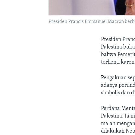
Presiden Prancis Emmanuel Macron berbic
Presiden Pran
Palestina buka
bahwa Pemerint
terhenti karena
Pengakuan sep
adanya perund
simbolis dan d
Perdana Mente
Palestina. Ia 
malah mengamb
dilakukan Net