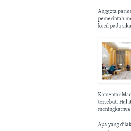
Anggota parle
pemerintah me
kecil pada sik
Komentar Macr
tersebut. Hal 
meningkatnya 
Apa yang dila