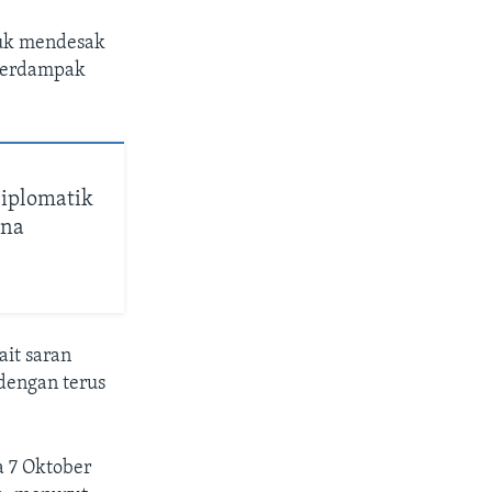
tuk mendesak
 berdampak
iplomatik
ina
it saran
 dengan terus
a 7 Oktober