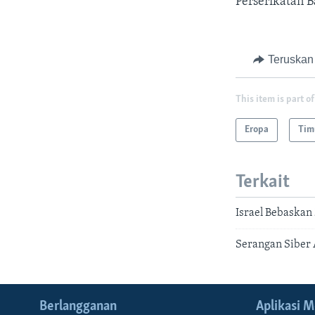
Perserikatan 
Teruskan
This item is part of
Eropa
Tim
Terkait
Israel Bebaskan
Serangan Siber 
Berlangganan
Aplikasi M