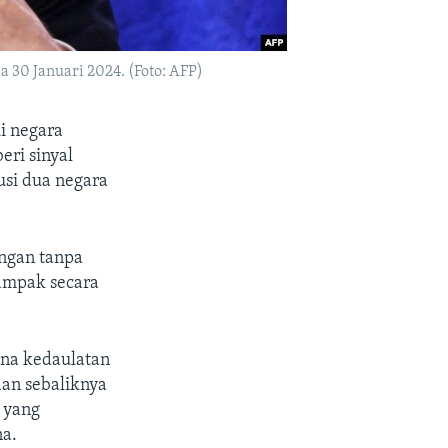
 30 Januari 2024. (Foto: AFP)
i negara
eri sinyal
usi dua negara
angan tanpa
ampak secara
ana kedaulatan
dan sebaliknya
 yang
na.