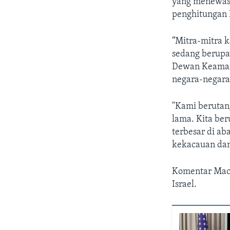
yang menewask
penghitungan I
“Mitra-mitra 
sedang berupay
Dewan Keamana
negara-negara 
"Kami berutang
lama. Kita be
terbesar di ab
kekacauan dan
Komentar Mac
Israel.