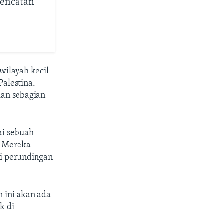
Gencatan
wilayah kecil
alestina.
kan sebagian
ai sebuah
. Mereka
i perundingan
 ini akan ada
k di