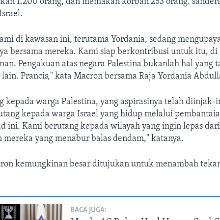
an 1.200 orang, dan memakan korban 253 orang. sander
srael.
kami di kawasan ini, terutama Yordania, sedang mengupay
a bersama mereka. Kami siap berkontribusi untuk itu, di 
n. Pengakuan atas negara Palestina bukanlah hal yang t
lain. Prancis," kata Macron bersama Raja Yordania Abdullah
 kepada warga Palestina, yang aspirasinya telah diinjak-in
rutang kepada warga Israel yang hidup melalui pembantaia
ad ini. Kami berutang kepada wilayah yang ingin lepas dar
 mereka yang menabur balas dendam," katanya.
ron kemungkinan besar ditujukan untuk menambah teka
BACA JUGA: