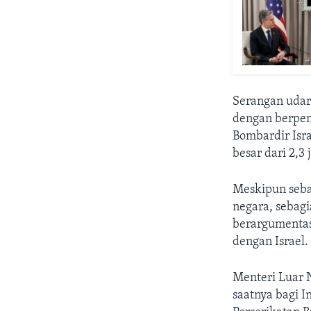
Serangan udara
dengan berpen
Bombardir Isr
besar dari 2,3
Meskipun seba
negara, sebag
berargumentas
dengan Israel.
Menteri Luar 
saatnya bagi I