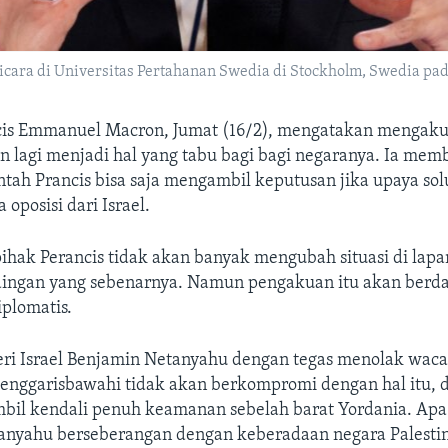
ara di Universitas Pertahanan Swedia di Stockholm, Swedia pada
cis Emmanuel Macron, Jumat (16/2), mengatakan mengaku
n lagi menjadi hal yang tabu bagi bagi negaranya. Ia memb
ah Prancis bisa saja mengambil keputusan jika upaya sol
 oposisi dari Israel.
ihak Perancis tidak akan banyak mengubah situasi di lap
ingan yang sebenarnya. Namun pengakuan itu akan berd
iplomatis.
ri Israel Benjamin Netanyahu dengan tegas menolak wac
menggarisbawahi tidak akan berkompromi dengan hal itu, 
il kendali penuh keamanan sebelah barat Yordania. Apa
anyahu berseberangan dengan keberadaan negara Palesti