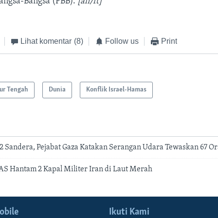
Bangsa-Bangsa (PBB).
[ah/ft]
Lihat komentar
(8)
Follow us
Print
ur Tengah
Dunia
Konflik Israel-Hamas
 2 Sandera, Pejabat Gaza Katakan Serangan Udara Tewaskan 67 O
AS Hantam 2 Kapal Militer Iran di Laut Merah
obile
Ikuti Kami