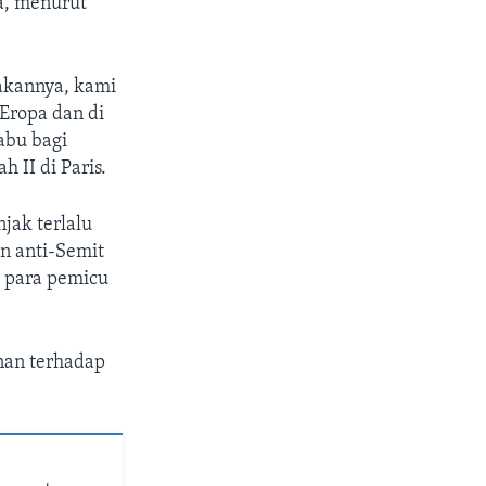
a, menurut
akannya, kami
Eropa dan di
abu bagi
 II di Paris.
jak terlalu
n anti-Semit
i para pemicu
nan terhadap