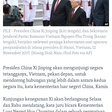
Bahasa-bahasa
FILE - Presiden China Xi Jinping (kiri tengah), dan Sekretaris
Jenderal Partai Komunis Vietnam Nguyen Phu Trong (kanan
tengah), berjalan melewati penjaga kehormatan saat upacara
penyambutan di istana presiden di Hanoi, Vietnam, 12
November 2017. (Hoang Dinh Nam /Pool Foto via AP)
Presiden China Xi Jinping akan mengunjungi negara
tetangganya, Vietnam, pekan depan, untuk
mendorong hubungan yang lebih dalam antara kedua
negara itu, kata kementerian luar negeri China, Kamis.
Kunjungan kenegaraan Xi akan berlangsung Selasa
dan Rabu mendatang, kata juru bicara Kementerian
Luar Negeri Hua Chunying dalam sebuah pernyataan.