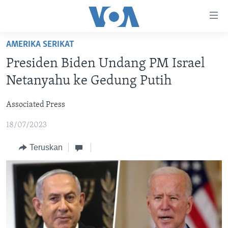
Tautan-
tautan
Akses
AMERIKA SERIKAT
BERANDA
Lanjut
Presiden Biden Undang PM Israel
ke
DUNIA
Netanyahu ke Gedung Putih
Konten
VIDEO
Utama
Associated Press
Lanjut
POLYGRAPH
ke
18/07/2023
DAFTAR PROGRAM
Navigasi
Utama
Teruskan
Learning English
Lanjut
ke
IKUTI KAMI
Pencarian