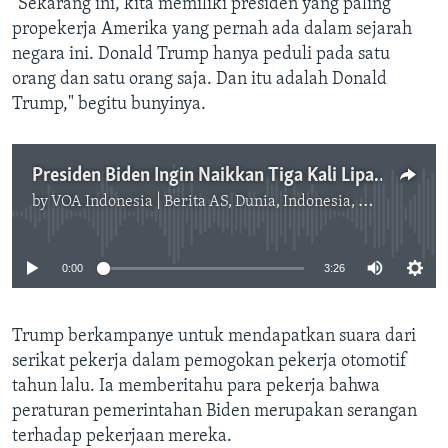
“Sekarang ini, kita memiliki presiden yang paling
propekerja Amerika yang pernah ada dalam sejarah
negara ini. Donald Trump hanya peduli pada satu
orang dan satu orang saja. Dan itu adalah Donald
Trump," begitu bunyinya.
Presiden Biden Ingin Naikkan Tiga Kali Lipat Tarif Baja China
by
VOA Indonesia | Berita AS, Dunia, Indonesia, Diaspora Indonesia di AS
No media source currently available
0:00
3:26
Trump berkampanye untuk mendapatkan suara dari
serikat pekerja dalam pemogokan pekerja otomotif
tahun lalu. Ia memberitahu para pekerja bahwa
peraturan pemerintahan Biden merupakan serangan
terhadap pekerjaan mereka.