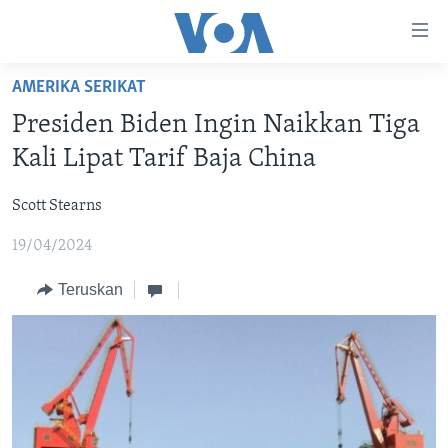
Tautan-
tautan
Akses
AMERIKA SERIKAT
BERANDA
Lanjut
Presiden Biden Ingin Naikkan Tiga
ke
DUNIA
Kali Lipat Tarif Baja China
Konten
VIDEO
Utama
Scott Stearns
Lanjut
POLYGRAPH
ke
19/04/2024
DAFTAR PROGRAM
Navigasi
Utama
Teruskan
Learning English
Lanjut
ke
IKUTI KAMI
Pencarian