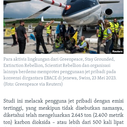
Para aktivis lingkungan dari Greenpeace, Stay Grounded,
Extinction Rebellion, Scientist Rebellion dan organisasi
lainnya berdemo memprotes penggunaan jet pribadi pada
konvensi dirgantara EBACE di Jenewa, Swiss, 23 Mei 2023.
(Foto: Greenpeace via Reuters)
Studi ini melacak pengguna jet pribadi dengan emisi
tertinggi, yang meskipun tidak disebutkan namanya,
diketahui telah mengeluarkan 2.645 ton (2.400 metrik
ton) karbon dioksida – atau lebih dari 500 kali lipat