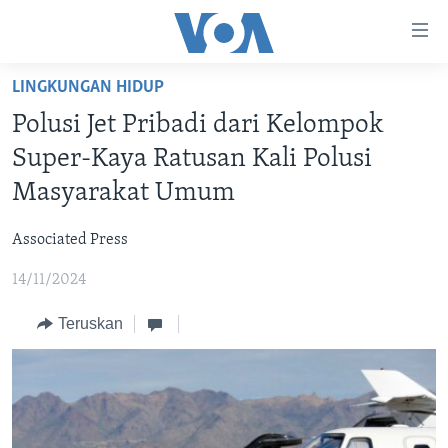
Tautan-
tautan
Akses
LINGKUNGAN HIDUP
BERANDA
Lanjut
Polusi Jet Pribadi dari Kelompok
ke
DUNIA
Super-Kaya Ratusan Kali Polusi
Konten
VIDEO
Utama
Masyarakat Umum
Lanjut
POLYGRAPH
ke
Associated Press
DAFTAR PROGRAM
Navigasi
14/11/2024
Utama
Learning English
Lanjut
Teruskan
ke
IKUTI KAMI
Pencarian