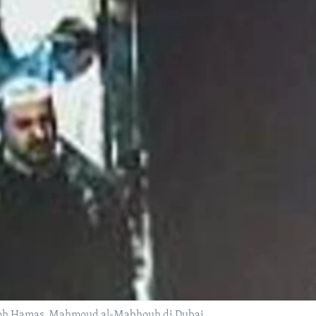
oh Hamas, Mahmoud al-Mabhouh di Dubai.