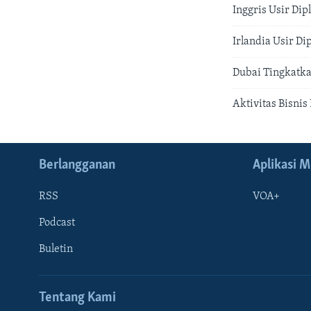
Inggris Usir Dip
Irlandia Usir D
Dubai Tingkatk
Aktivitas Bisnis
Berlangganan
Aplikasi M
RSS
VOA+
Podcast
Buletin
Tentang Kami