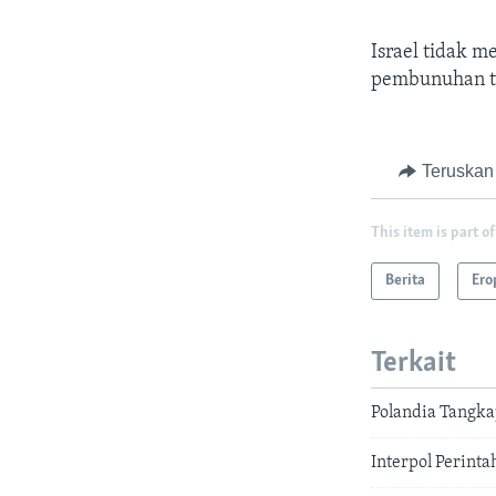
Israel tidak 
pembunuhan t
Teruskan
This item is part of
Berita
Ero
Terkait
Polandia Tangk
Interpol Perin