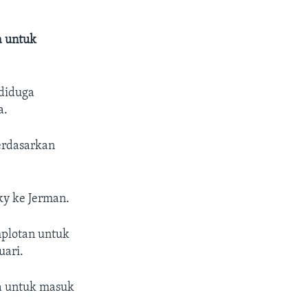
a untuk
 diduga
a.
erdasarkan
ky ke Jerman.
plotan untuk
ari.
a untuk masuk