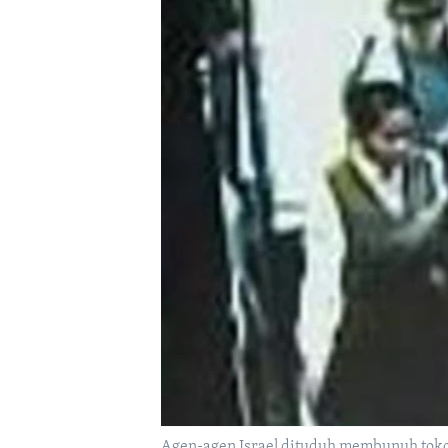
Agen-agen Israel dituduh membunuh tok