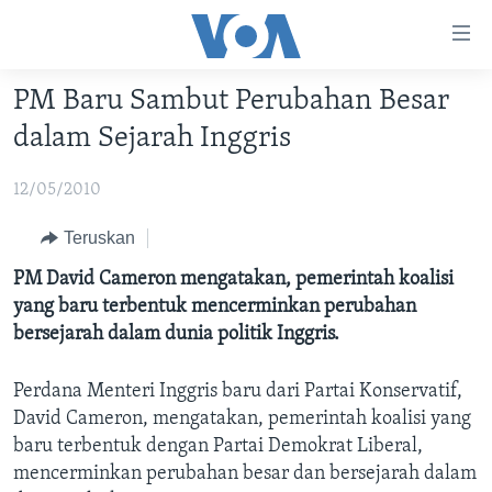
Tautan-
tautan
Akses
PM Baru Sambut Perubahan Besar
BERANDA
Lanjut
dalam Sejarah Inggris
ke
DUNIA
Konten
12/05/2010
VIDEO
Utama
Lanjut
POLYGRAPH
Teruskan
ke
DAFTAR PROGRAM
PM David Cameron mengatakan, pemerintah koalisi
Navigasi
yang baru terbentuk mencerminkan perubahan
Utama
Learning English
bersejarah dalam dunia politik Inggris.
Lanjut
ke
Perdana Menteri Inggris baru dari Partai Konservatif,
IKUTI KAMI
Pencarian
David Cameron, mengatakan, pemerintah koalisi yang
baru terbentuk dengan Partai Demokrat Liberal,
mencerminkan perubahan besar dan bersejarah dalam