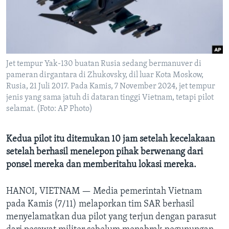
Bahasa-bahasa
Jet tempur Yak-130 buatan Rusia sedang bermanuver di
pameran dirgantara di Zhukovsky, dil luar Kota Moskow,
Rusia, 21 Juli 2017. Pada Kamis, 7 November 2024, jet tempur
jenis yang sama jatuh di dataran tinggi Vietnam, tetapi pilot
selamat. (Foto: AP Photo)
Kedua pilot itu ditemukan 10 jam setelah kecelakaan
setelah berhasil menelepon pihak berwenang dari
ponsel mereka dan memberitahu lokasi mereka.
HANOI, VIETNAM —
Media pemerintah Vietnam
pada Kamis (7/11) melaporkan tim SAR berhasil
menyelamatkan dua pilot yang terjun dengan parasut