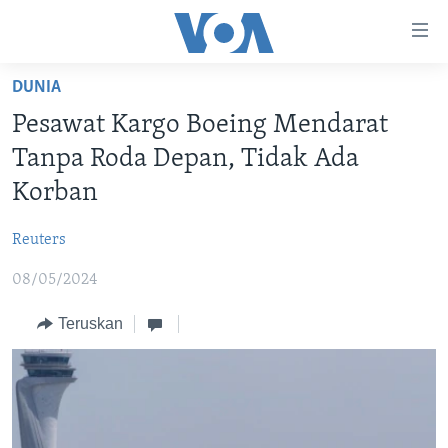
Tautan-
tautan
Akses
DUNIA
BERANDA
Lanjut
Pesawat Kargo Boeing Mendarat
ke
DUNIA
Tanpa Roda Depan, Tidak Ada
Konten
VIDEO
Utama
Korban
Lanjut
POLYGRAPH
ke
Reuters
DAFTAR PROGRAM
Navigasi
08/05/2024
Utama
Learning English
Lanjut
Teruskan
ke
IKUTI KAMI
Pencarian