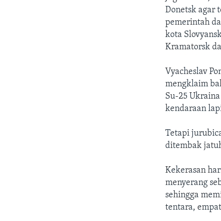
Donetsk agar 
pemerintah dan
kota Slovyans
Kramatorsk da
Vyacheslav Po
mengklaim bah
Su-25 Ukraina
kendaraan lapi
Tetapi jurubic
ditembak jatu
Kekerasan hari
menyerang seb
sehingga memi
tentara, empat