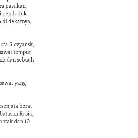
ara pasukan
gi penduduk
 di dekatnya,
ota Slovyansk,
sawat tempur
ank dan sebuah
esawat yang
rsenjata berat
batasan Rusia,
ontak dan 10