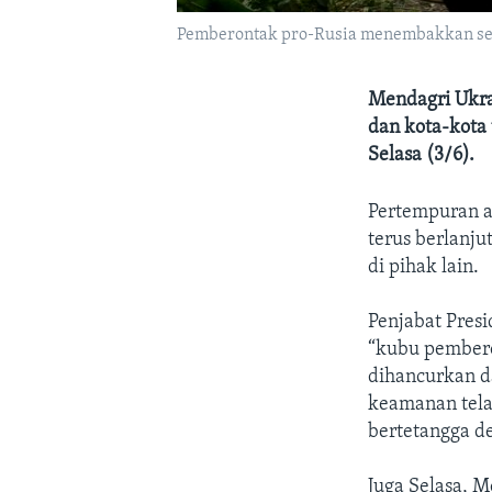
Pemberontak pro-Rusia menembakkan senja
Mendagri Ukra
dan kota-kota
Selasa (3/6).
Pertempuran a
terus berlanj
di pihak lain.
Penjabat Pres
“kubu pembero
dihancurkan d
keamanan tela
bertetangga d
Juga Selasa, 