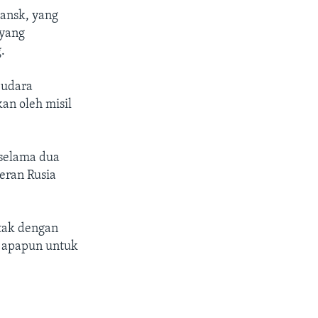
hansk, yang
 yang
.
 udara
an oleh misil
 selama dua
eran Rusia
tak dengan
t apapun untuk