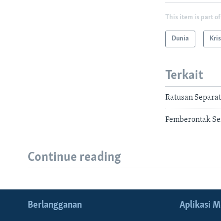
This item is part of
Dunia
Kri
Terkait
Ratusan Separat
Pemberontak Ser
Continue reading
Berlangganan
Aplikasi M