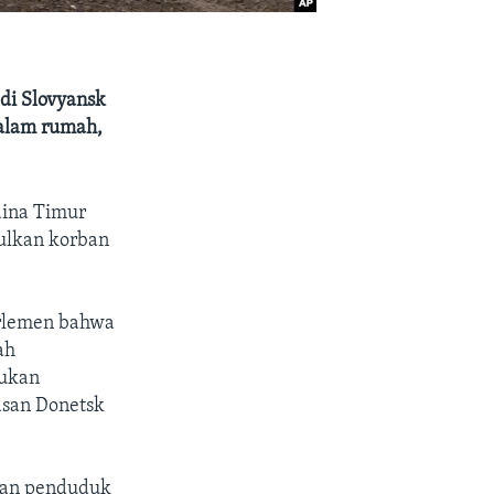
di Slovyansk
dalam rumah,
aina Timur
ulkan korban
arlemen bahwa
ah
sukan
asan Donetsk
kan penduduk