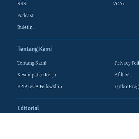
RSS
VOA+
Podcast
Buletin
Tentang Kami
Learning English
Tentang Kami
Privacy Pol
IKUTI KAMI
Kesempatan Kerja
Afiliasi
PPIA-VOA Fellowship
Daftar Pro
Bahasa-bahasa
Editorial
Pandangan Pemerintah AS