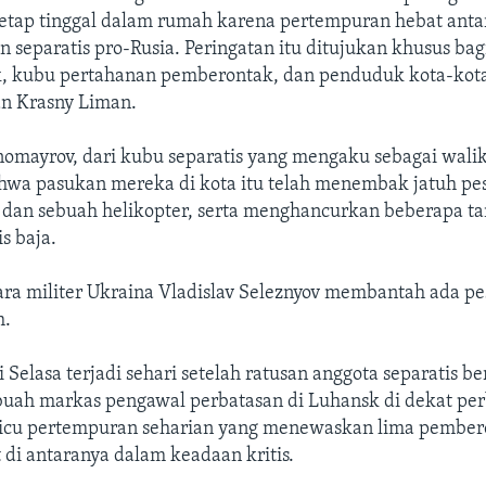
tetap tinggal dalam rumah karena pertempuran hebat ant
 separatis pro-Rusia. Peringatan itu ditujukan khusus ba
k, kubu pertahanan pemberontak, dan penduduk kota-kota
n Krasny Liman.
nomayrov, dari kubu separatis yang mengaku sebagai walik
wa pasukan mereka di kota itu telah menembak jatuh pe
 dan sebuah helikopter, serta menghancurkan beberapa t
s baja.
ara militer Ukraina Vladislav Seleznyov membantah ada p
h.
 Selasa terjadi sehari setelah ratusan anggota separatis be
uah markas pengawal perbatasan di Luhansk di dekat per
cu pertempuran seharian yang menewaskan lima pember
 di antaranya dalam keadaan kritis.