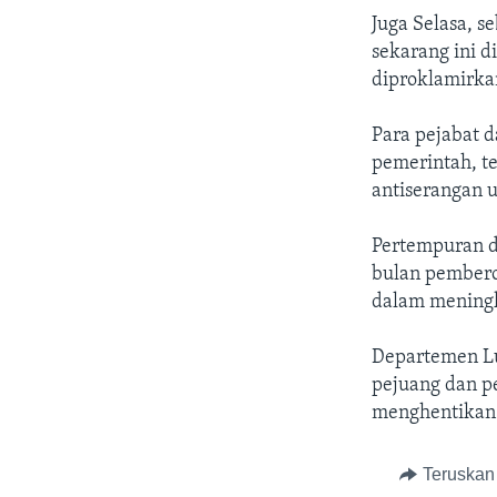
Juga Selasa, s
sekarang ini d
diproklamirkan
Para pejabat d
pemerintah, te
antiserangan u
Pertempuran d
bulan pembero
dalam meningk
Departemen L
pejuang dan p
menghentikan 
Teruskan