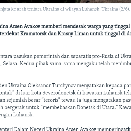
ta ke arah tentara Ukraina di wilayah Luhansk, Ukraina (2/6).
ina Arsen Avakov memberi mendesak warga yang tinggal 
 terdekat Kramatorsk dan Krasny Liman untuk tinggal di 
ntara pasukan pemerintah dan separatis pro-Rusia di Ukr
ut, Selasa. Kedua pihak sama-sama mengaku telah menimb
iden Ukraina Oleksandr Turchynov menyatakan kepada p
ntak” di luar kota Severodonetsk di kawasan Luhansk tel
an sejumlah besar “teroris” tewas. Ia juga mengatakan pa
h bergerak untuk “membebaskan Donetsk di Utara.” Kaw
engan Luhansk.
Menteri Dalam Negeri Ukraina Arsen Avakov memperingat