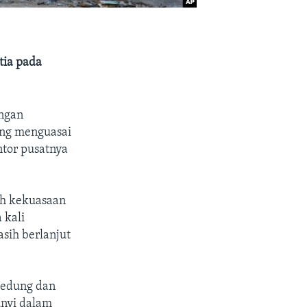
tia pada
angan
ang menguasai
ntor pusatnya
ah kekuasaan
 kali
sih berlanjut
 gedung dan
nyi dalam