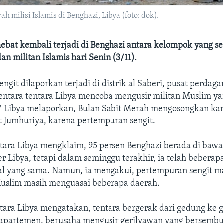
 milisi Islamis di Benghazi, Libya (foto: dok).
ebat kembali terjadi di Benghazi antara kelompok yang se
an militan Islamis hari Senin (3/11).
ngit dilaporkan terjadi di distrik al Saberi, pusat perdag
entara tentara Libya mencoba mengusir militan Muslim y
TV Libya melaporkan, Bulan Sabit Merah mengosongkan ka
t Jumhuriya, karena pertempuran sengit.
entara Libya mengklaim, 95 persen Benghazi berada di baw
ter Libya, tetapi dalam seminggu terakhir, ia telah beberapa
l yang sama. Namun, ia mengakui, pertempuran sengit ma
uslim masih menguasai beberapa daerah.
ntara Libya mengatakan, tentara bergerak dari gedung ke
apartemen, berusaha mengusir gerilyawan yang bersembu