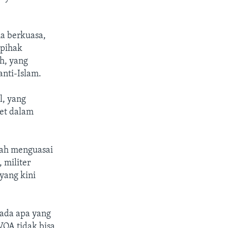
a berkuasa,
-pihak
h, yang
anti-Islam.
l, yang
ret dalam
lah menguasai
 militer
yang kini
pada apa yang
VOA tidak bisa