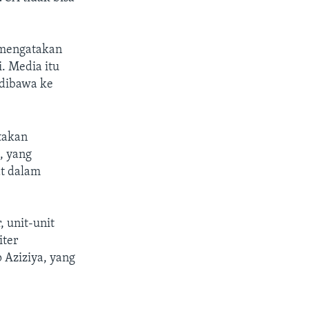
, mengatakan
. Media itu
 dibawa ke
atakan
, yang
at dalam
, unit-unit
iter
Aziziya, yang