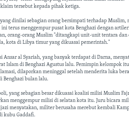
klaim tersebut kepada pihak ketiga.
 yang dinilai sebagian orang bersimpati terhadap Muslim
 ini terus menggempur pusat kota Benghazi dengan artileri
an, orang-orang Muslim "ditangkapi unit-unit tentara dan
da, kota di Libya timur yang dikuasai pemerintah."
si Ansar al Syariah, yang banyak terdapat di Darna, meny
at Islam di Benghazi Agustus lalu. Pemimpin kelompok itu
amasi, dilaporkan meninggal setelah menderita luka ber
 Benghazi bulan lalu.
oli, yang sebagian besar dikuasai koalisi milisi Muslim Fajr
rkan menggempur milisi di selatan kota itu. Juru bicara mil
zi menyatakan, militer berusaha merebut kembali Kamp 
i kubu Gaddafi.