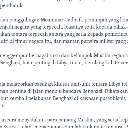
penduduk.
telah penggulingan Moammar Gadhafi, pemimpin yang lam
enjadi negara yang terpecah, biasanya setia kepada pihak
hkan tentara terpecah antara yang setia kepada pemerinta
iri di timur negara itu, dan mantan perwira militer yang 
 menggempur berbagai suku dan kelompok Muslim regiona
nghazi, kota penting di Libya timur, berulang kali terse
ia melaporkan pasukan khusus unit-unit tentara Libya te
an penting di jalan menuju bandara Benghazi. Dikatakan,
but kembali pelabuhan Benghazi di kawasan pusat bisnis, 
an.
Jazeera menyatakan, para pejuang Muslim, yang setia ke
 Syura," telah "mengepung sejumlah tank milik tentara." 