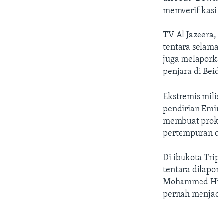
memverifikasi 
TV Al Jazeera,
tentara selama
juga melapork
penjara di Bei
Ekstremis mili
pendirian Emir
membuat prokl
pertempuran di
Di ibukota Trip
tentara dilapo
Mohammed Hija
pernah menjad