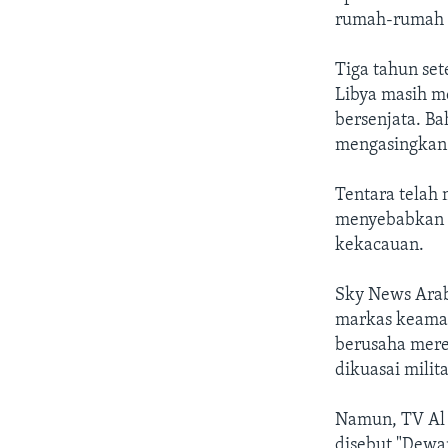
rumah-rumah 
Tiga tahun se
Libya masih m
bersenjata. Ba
mengasingkan d
Tentara telah
menyebabkan Be
kekacauan.
Sky News Arab
markas keaman
berusaha mere
dikuasai milit
Namun, TV Al 
disebut "Dewan