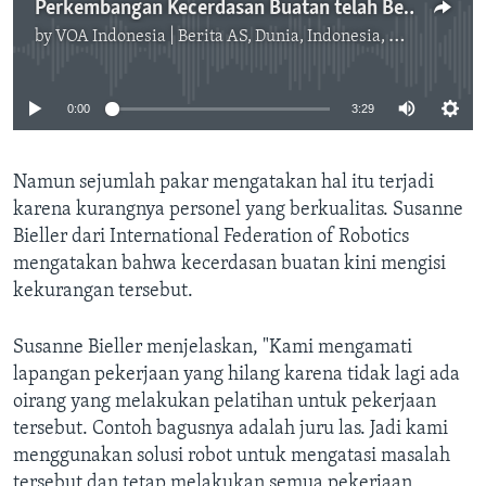
Perkembangan Kecerdasan Buatan telah Berdampak pada Pasar Kerja
by
VOA Indonesia | Berita AS, Dunia, Indonesia, Diaspora Indonesia di AS
No media source currently available
0:00
3:29
Namun sejumlah pakar mengatakan hal itu terjadi
karena kurangnya personel yang berkualitas. Susanne
Bieller dari International Federation of Robotics
mengatakan bahwa kecerdasan buatan kini mengisi
kekurangan tersebut.
Susanne Bieller menjelaskan, "Kami mengamati
lapangan pekerjaan yang hilang karena tidak lagi ada
oirang yang melakukan pelatihan untuk pekerjaan
tersebut. Contoh bagusnya adalah juru las. Jadi kami
menggunakan solusi robot untuk mengatasi masalah
tersebut dan tetap melakukan semua pekerjaan