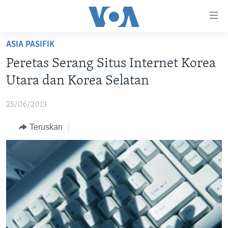
Tautan-
tautan
Akses
ASIA PASIFIK
BERANDA
Lanjut
Peretas Serang Situs Internet Korea
ke
DUNIA
Utara dan Korea Selatan
Konten
VIDEO
Utama
25/06/2013
Lanjut
POLYGRAPH
ke
Teruskan
DAFTAR PROGRAM
Navigasi
Utama
Learning English
Lanjut
ke
IKUTI KAMI
Pencarian