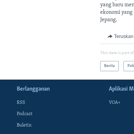
yang baru men
ekonomi yang 
Jepang.
Teruskan
This item is part of
Berita
Pol
Berlangganan
Aplikasi M
RSS
VOA+
Podcast
Buletin