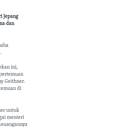
i Jepang
ma dan
saha
.
kan ini,
 pertemuan
y Geithner.
temuan di
ner untuk
ai menteri
 keuangannya