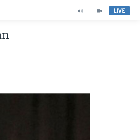
LIVE
an