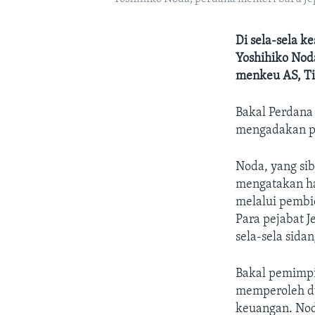
Di sela-sela 
Yoshihiko Nod
menkeu AS, Ti
Bakal Perdana
mengadakan p
Noda, yang si
mengatakan h
melalui pembi
Para pejabat 
sela-sela sid
Bakal pemimpi
memperoleh du
keuangan. Nod