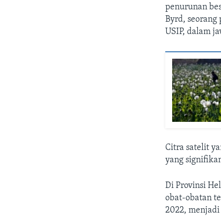
penurunan bes
Byrd, seorang 
USIP, dalam j
Citra satelit 
yang signifika
Di Provinsi He
obat-obatan te
2022, menjadi