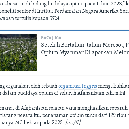
ar-besaran di bidang budidaya opium pada tahun 2023,” k
peneliti senior di Institut Perdamaian Negara Amerika Seri
awaban tertulis kepada
VOA.
BACA JUGA:
Setelah Bertahun-tahun Merosot, P
Opium Myanmar Dilaporkan Melon
yang digunakan oleh sebuah
organisasi Inggris
mengukuhkan
n dalam budidaya opium di seluruh Afghanistan tahun ini.
lmand, di Afghanistan selatan yang menghasilkan separuh 
rlarang negara itu, penanaman opium turun dari 129 ribu 
 hanya 740 hektar pada 2023.
[my/ft]