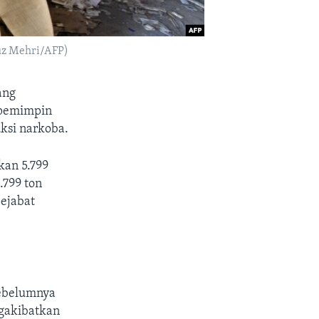
ouz Mehri/AFP)
ang
 pemimpin
ksi narkoba.
kan 5.799
.799 ton
ejabat
sebelumnya
ngakibatkan