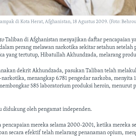
ampak di Kota Herat, Afghanistan, 18 Agustus 2009. (Foto: Behr
cto
Taliban di Afghanistan menyajikan daftar pencapaian y
alam perang melawan narkotika sekitar setahun setelah
eka yang tertutup, Hibatullah Akhundzada, melarang produ
nakan dekrit Akhundzada, pasukan Taliban telah melaku
-narkotika, menangkap 6.781 pengedar narkoba, menyita 1
membongkar 585 laboratorium produksi heroin, menurut p
tu didukung oleh pengamat independen.
ya pencapaian mereka selama 2000-2001, ketika mereka 
iban secara efektif telah melarang penanaman opium, me