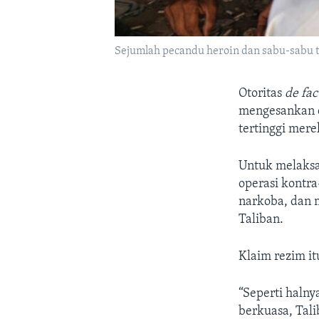
Sejumlah pecandu heroin dan sabu-sabu t
Otoritas
de fa
mengesankan d
tertinggi mer
Untuk melaksa
operasi kontra
narkoba, dan 
Taliban.
Klaim rezim i
“Seperti haln
berkuasa, Tal