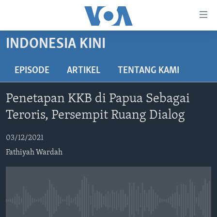
Tautan-
tautan
Akses
INDONESIA KINI
BERANDA
Lanjut
ke
DUNIA
EPISODE
ARTIKEL
TENTANG KAMI
Konten
VIDEO
Utama
Penetapan KKB di Papua Sebagai
Lanjut
POLYGRAPH
Teroris, Persempit Ruang Dialog
ke
DAFTAR PROGRAM
Navigasi
03/12/2021
Utama
Learning English
Lanjut
Fathiyah Wardah
ke
IKUTI KAMI
Pencarian
No media source currently available