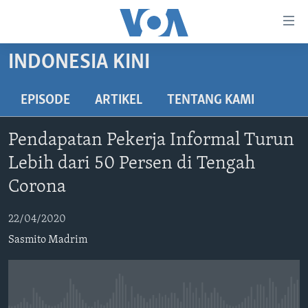
Tautan-
tautan
Akses
INDONESIA KINI
BERANDA
Lanjut
ke
DUNIA
EPISODE
ARTIKEL
TENTANG KAMI
Konten
VIDEO
Utama
Pendapatan Pekerja Informal Turun
Lanjut
POLYGRAPH
Lebih dari 50 Persen di Tengah
ke
DAFTAR PROGRAM
Navigasi
Corona
Utama
Learning English
Lanjut
22/04/2020
ke
Sasmito Madrim
IKUTI KAMI
Pencarian