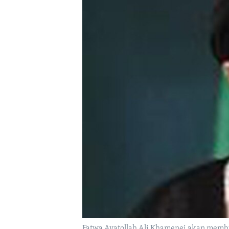
Fatwa Ayatollah Ali Khamenei akan membu