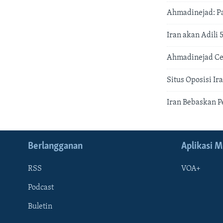
Ahmadinejad: P
Iran akan Adili
Ahmadinejad Ce
Situs Oposisi I
Iran Bebaskan 
Berlangganan
Aplikasi M
RSS
VOA+
Podcast
Buletin