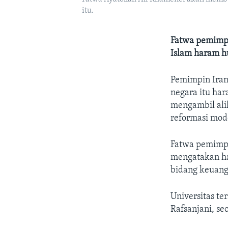
itu.
Fatwa pemimpi
Islam haram 
Pemimpin Iran 
negara itu ha
mengambil ali
reformasi mode
Fatwa pemimpi
mengatakan ha
bidang keuang
Universitas te
Rafsanjani, s