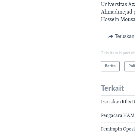
Universitas Az
Ahmadinejad pa
Hossein Mous
Teruskan
This item is part of
Berita
Pol
Terkait
Iran akan Rilis
Pengacara HAM 
Pemimpin Oposi