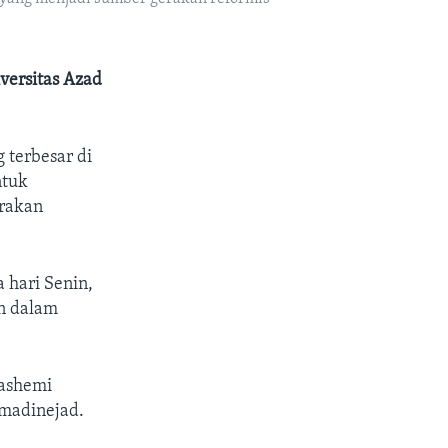
versitas Azad
 terbesar di
ntuk
erakan
 hari Senin,
n dalam
Hashemi
hmadinejad.