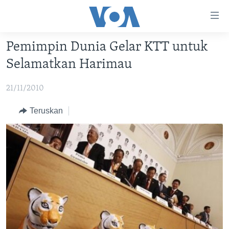
Tautan-
tautan
Akses
Pemimpin Dunia Gelar KTT untuk
BERANDA
Lanjut
Selamatkan Harimau
ke
DUNIA
Konten
21/11/2010
VIDEO
Utama
Lanjut
POLYGRAPH
Teruskan
ke
DAFTAR PROGRAM
Navigasi
Utama
Learning English
Lanjut
ke
IKUTI KAMI
Pencarian