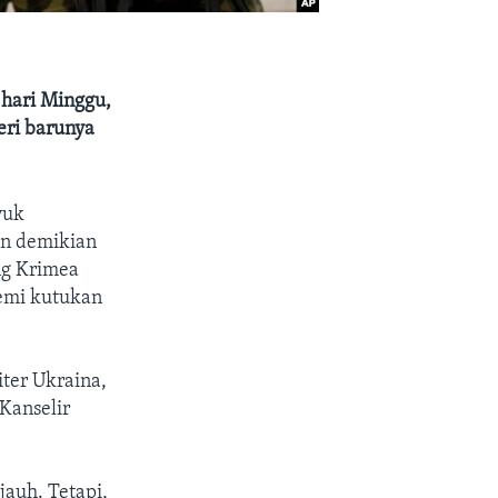
 hari Minggu,
eri barunya
yuk
an demikian
ng Krimea
emi kutukan
ter Ukraina,
Kanselir
jauh. Tetapi,