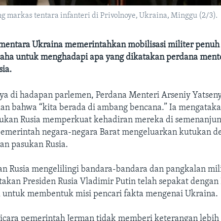
 markas tentara infanteri di Privolnoye, Ukraina, Minggu (2/3).
mentara Ukraina memerintahkan mobilisasi militer penuh
saha untuk menghadapi apa yang dikatakan perdana ment
sia.
ya di hadapan parlemen, Perdana Menteri Arseniy Yatsen
n bahwa “kita berada di ambang bencana.” Ia mengatak
ukan Rusia memperkuat kehadiran mereka di semenanju
pemerintah negara-negara Barat mengeluarkan kutukan d
an pasukan Rusia.
n Rusia mengelilingi bandara-bandara dan pangkalan mili
akan Presiden Rusia Vladimir Putin telah sepakat dengan 
 untuk membentuk misi pencari fakta mengenai Ukraina.
icara pemerintah Jerman tidak memberi keterangan lebih 