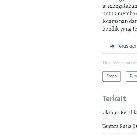
ia mengatakan
untuk membang
Keamanan dan 
konflik yang t
Teruskan
This item is part of
Eropa
Dun
Terkait
Ukraina Kerahk
Tentara Rusia R