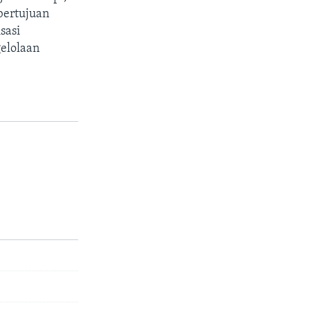
bertujuan
sasi
elolaan