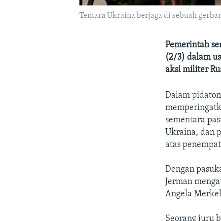
Tentara Ukraina berjaga di sebuah gerbang
Pemerintah se
(2/3) dalam u
aksi militer Ru
Dalam pidaton
memperingatka
sementara pas
Ukraina, dan 
atas penempat
Dengan pasuka
Jerman mengat
Angela Merkel
Seorang juru b