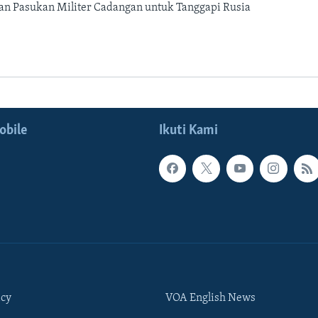
n Pasukan Militer Cadangan untuk Tanggapi Rusia
obile
Ikuti Kami
icy
VOA English News