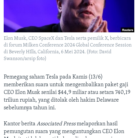
Bahasa-bahasa
Elon Musk, CEO SpaceX dan Tesla serta pemilik X, berbicara
di forum Milken Conference 2024 Global Conference Session
di Beverly HIlls, California, 6 Mei 2024. (Foto: David
Swanson/arsip foto)
Pemegang saham Tesla pada Kamis (13/6)
memberikan suara untuk mengembalikan paket gaji
CEO Elon Musk senilai $44,9 miliar atau setara 740,19
triliun rupiah, yang ditolak oleh hakim Delaware
sebelumnya tahun ini.
Kantor berita
Associated Press
melaporkan hasil
pemungutan suara yang menguntungkan CEO Elon