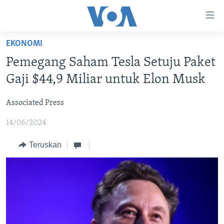
Tautan-
tautan
Akses
EKONOMI
BERANDA
Lanjut
Pemegang Saham Tesla Setuju Paket
ke
DUNIA
Gaji $44,9 Miliar untuk Elon Musk
Konten
VIDEO
Utama
Associated Press
Lanjut
POLYGRAPH
ke
14/06/2024
DAFTAR PROGRAM
Navigasi
Utama
Teruskan
Learning English
Lanjut
ke
IKUTI KAMI
Pencarian