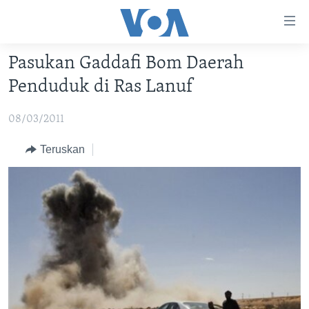
Tautan-
tautan
Akses
Pasukan Gaddafi Bom Daerah
BERANDA
Lanjut
Penduduk di Ras Lanuf
ke
DUNIA
Konten
08/03/2011
VIDEO
Utama
Lanjut
POLYGRAPH
Teruskan
ke
DAFTAR PROGRAM
Navigasi
Utama
Learning English
Lanjut
ke
IKUTI KAMI
Pencarian