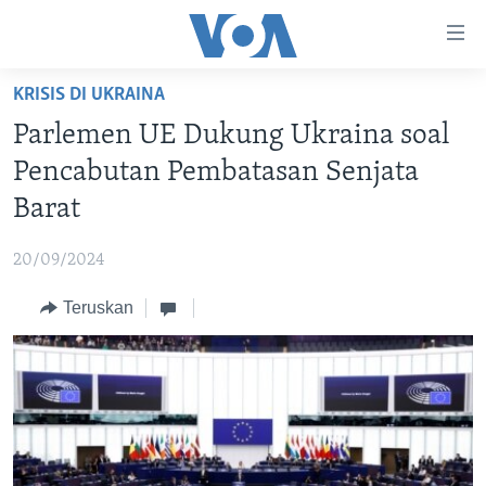
Tautan-
tautan
Akses
KRISIS DI UKRAINA
BERANDA
Lanjut
Parlemen UE Dukung Ukraina soal
ke
DUNIA
Pencabutan Pembatasan Senjata
Konten
VIDEO
Utama
Barat
Lanjut
POLYGRAPH
ke
20/09/2024
DAFTAR PROGRAM
Navigasi
Teruskan
Utama
Learning English
Lanjut
ke
IKUTI KAMI
Pencarian