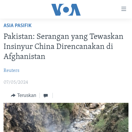
Tautan-
tautan
Akses
ASIA PASIFIK
BERANDA
Lanjut
Pakistan: Serangan yang Tewaskan
ke
DUNIA
Insinyur China Direncanakan di
Konten
VIDEO
Utama
Afghanistan
Lanjut
POLYGRAPH
ke
Reuters
DAFTAR PROGRAM
Navigasi
07/05/2024
Utama
Learning English
Lanjut
Teruskan
ke
IKUTI KAMI
Pencarian