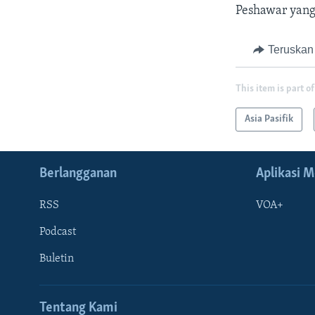
Peshawar yang
Teruskan
This item is part of
Asia Pasifik
Berlangganan
Aplikasi M
RSS
VOA+
Podcast
Buletin
Tentang Kami