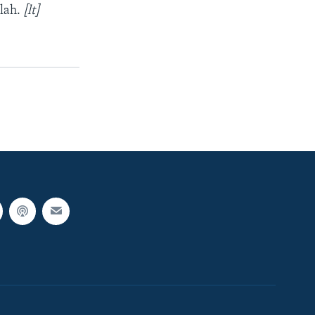
lah.
[lt]